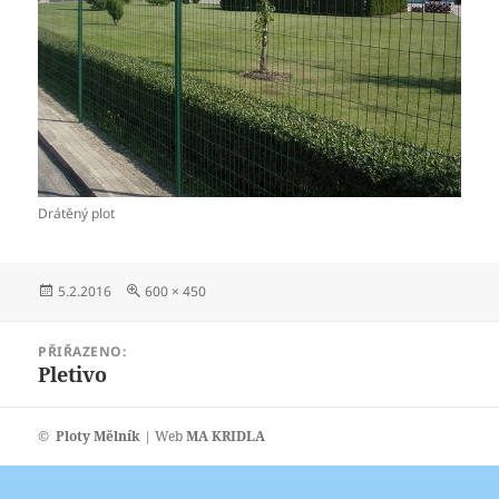
Drátěný plot
Publikováno:
Původní
5.2.2016
600 × 450
velikost:
Navigace
PŘIŘAZENO:
pro
Pletivo
příspěvek
©
Ploty Mělník
| Web
MA KRIDLA